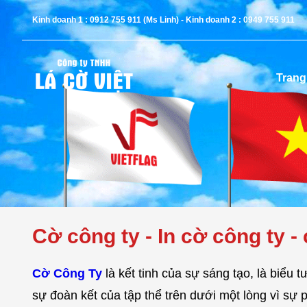
Kinh doanh 1 : 0912 755 911 (Ms Linh) - Kinh doanh 2 : 0949 755 911
Trang
Cờ công ty - In cờ công ty 
Cờ Công Ty
là kết tinh của sự sáng tạo, là biểu
sự đoàn kết của tập thể trên dưới một lòng vì sự p