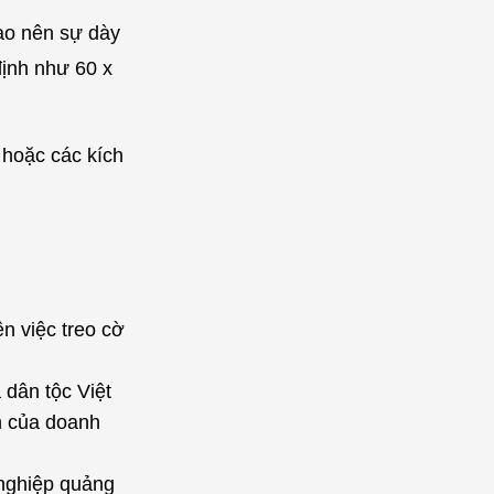
ạo nên sự dày
định như 60 x
 hoặc các kích
n việc treo cờ
 dân tộc Việt
n của doanh
 nghiệp quảng