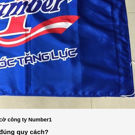
cờ công ty Number1
 đúng quy cách?