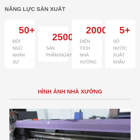
NĂNG LỰC SẢN XUẤT
50+
2000+
5+
2500+
ĐỘI
DIỆN
SỐ
NGŨ
SẢN
TÍCH
NƯỚC
NHÂN
PHẨM/NGÀY
NHÀ
XUẤT
SỰ
XƯỞNG
KHẨU
HÌNH ẢNH NHÀ XƯỞNG