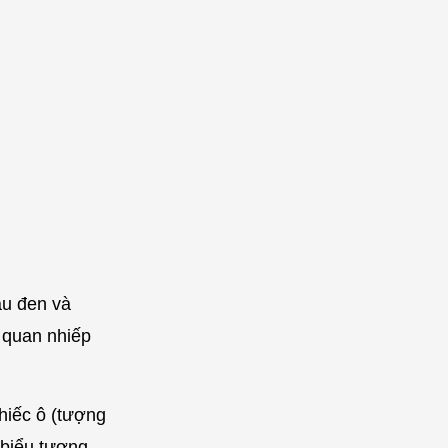
àu đen và
ị quan nhiếp
chiếc ô (tượng
(biểu tượng