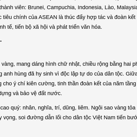
hành viên: Brunei, Campuchia, Indonesia, Lào, Malays
c tiêu chính của ASEAN là thúc đẩy hợp tác và đoàn kết
h tế, tiến bộ xã hội và phát triển văn hóa.
.
o vàng, mang dáng hình chữ nhật, chiều rộng bằng hai p
anh hùng đã hy sinh vì độc lập tự do của dân tộc. Giữ
g cho ý chí kiên cường, tinh thần đoàn kết của năm tầng
 dựng và bảo vệ đất nước.
cao quý: nhân, nghĩa, trí, dũng, liêm. Ngôi sao vàng tỏa
 vọng, soi đường dẫn lối cho dân tộc Việt Nam tiến bước