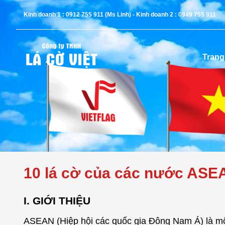
Kinh doanh 1 : 0912 755 911 (Ms Linh) - Kinh doanh 2 : 0949 755 911
Trang
10 lá cờ của các nước ASE
I. GIỚI THIỆU
ASEAN (Hiệp hội các quốc gia Đông Nam Á) là một