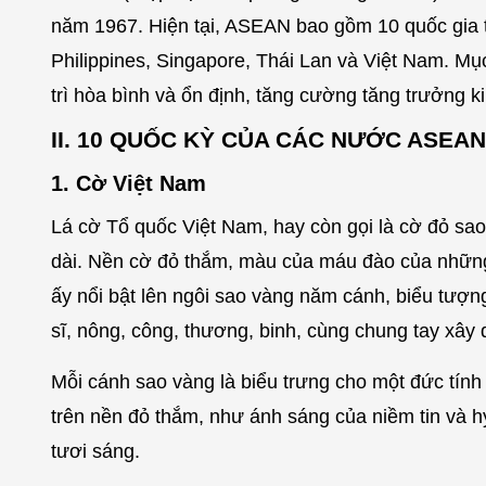
năm 1967. Hiện tại, ASEAN bao gồm 10 quốc gia t
Philippines, Singapore, Thái Lan và Việt Nam. Mụ
trì hòa bình và ổn định, tăng cường tăng trưởng kin
II. 10 QUỐC KỲ CỦA CÁC NƯỚC ASEAN
1. Cờ Việt Nam
Lá cờ Tổ quốc Việt Nam, hay còn gọi là cờ đỏ sa
dài. Nền cờ đỏ thắm, màu của máu đào của những 
ấy nổi bật lên ngôi sao vàng năm cánh, biểu tượn
sĩ, nông, công, thương, binh, cùng chung tay xây
Mỗi cánh sao vàng là biểu trưng cho một đức tính 
trên nền đỏ thắm, như ánh sáng của niềm tin và hy
tươi sáng.