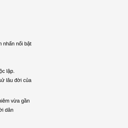
 nhấn nổi bật
ộc lập.
sử lâu đời của
ghiêm vừa gần
ời dân