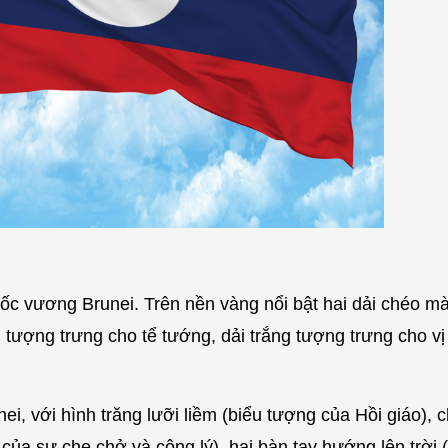
c vương Brunei. Trên nền vàng nổi bật hai dải chéo m
n tượng trưng cho tể tướng, dải trắng tượng trưng cho v
ei, với hình trăng lưỡi liềm (biểu tượng của Hồi giáo), 
của sự che chở và công lý), hai bàn tay hướng lên trời 