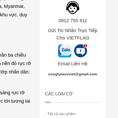
ia, Myanmar,
 khu vực, duy
0912 755 911
Gửi Tin Nhắn Trực Tiếp
Cho VIETFLAG
hần ba chiều
a nền đỏ rực rỡ
Email Liên Hệ
 lớp nhân dân:
congtylacoviet@gmail.com
 sáng rực rỡ
CÁC LOẠI CỜ
 tới tương lai
- Tất cả sản phẩm