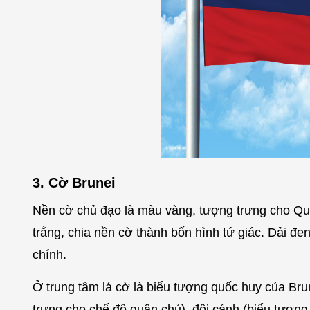
3. Cờ Brunei
Nền cờ chủ đạo là màu vàng, tượng trưng cho Quố
trắng, chia nền cờ thành bốn hình tứ giác. Dải đe
chính.
Ở trung tâm lá cờ là biểu tượng quốc huy của Brun
trưng cho chế độ quân chủ), đôi cánh (biểu tượng 