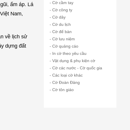
- Cờ cầm tay
gũi, ấm áp. Lá
- Cờ công ty
 Việt Nam,
- Cờ dây
- Cờ du lịch
- Cờ để bàn
n về lịch sử
- Cờ lưu niệm
xây dựng đất
- Cờ quảng cáo
- In cờ theo yêu cầu
- Vật dụng & phụ kiện cờ
- Cờ các nước - Cờ quốc gia
- Các loại cờ khác
- Cờ Đoàn Đảng
- Cờ tôn giáo