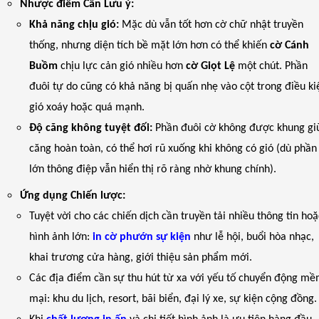
Nhược điểm Cần Lưu ý:
Khả năng chịu gió:
Mặc dù vẫn tốt hơn cờ chữ nhật truyền
thống, nhưng diện tích bề mặt lớn hơn có thể khiến
cờ Cánh
Buồm
chịu lực cản gió nhiều hơn
cờ Giọt Lệ
một chút. Phần
đuôi tự do cũng có khả năng bị quấn nhẹ vào cột trong điều ki
gió xoáy hoặc quá mạnh.
Độ căng không tuyệt đối:
Phần đuôi cờ không được khung gi
căng hoàn toàn, có thể hơi rũ xuống khi không có gió (dù phần
lớn thông điệp vẫn hiển thị rõ ràng nhờ khung chính).
Ứng dụng Chiến lược:
Tuyệt vời cho các chiến dịch cần truyền tải nhiều thông tin hoặ
hình ảnh lớn:
in cờ phướn sự kiện
như lễ hội, buổi hòa nhạc,
khai trương cửa hàng, giới thiệu sản phẩm mới.
Các địa điểm cần sự thu hút từ xa với yếu tố chuyển động m
mại: khu du lịch, resort, bãi biển, đại lý xe, sự kiện cộng đồng.