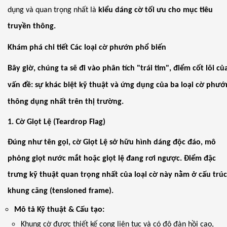
dụng và quan trọng nhất là
kiểu dáng cờ tối ưu cho mục tiêu
truyền thông.
Khám phá chi tiết Các loại cờ phướn phổ biến
Bây giờ, chúng ta sẽ đi vào phân tích "trái tim", điểm cốt lõi củ
vấn đề: sự khác biệt kỹ thuật và ứng dụng của ba loại cờ phướ
thông dụng nhất trên thị trường.
1. Cờ Giọt Lệ (Teardrop Flag)
Đúng như tên gọi,
cờ Giọt Lệ
sở hữu hình dáng độc đáo, mô
phỏng giọt nước mắt hoặc giọt lệ đang rơi ngược. Điểm đặc
trưng kỹ thuật quan trọng nhất của loại cờ này nằm ở
cấu trúc
khung căng (tensioned frame)
.
Mô tả Kỹ thuật & Cấu tạo:
Khung cờ được thiết kế cong liên tục và có độ đàn hồi cao,