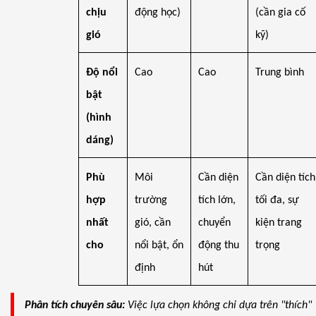
chịu
động học)
(cần gia cố
gió
kỹ)
Độ nổi
Cao
Cao
Trung bình
bật
(hình
dáng)
Phù
Môi
Cần diện
Cần diện tích
hợp
trường
tích lớn,
tối đa, sự
nhất
gió, cần
chuyển
kiện trang
cho
nổi bật, ổn
động thu
trọng
định
hút
Phân tích chuyên sâu:
Việc lựa chọn không chỉ dựa trên "thích"