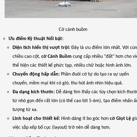
Cờ cánh buồm
Ưu điểm Kỹ thuật Nổi bật:
Diện tích hiển thị vượt trội:
Đây là ưu điểm lớn nhất. Với cù
chiều cao cột,
cờ Cánh Buồm
cung cấp nhiều "đất" hơn cho vi
thể hiện các thiết kế phức tạp, nhiều chữ hoặc hình ảnh lớn.
Chuyển động hấp dẫn:
Phần đuôi cờ tự do tạo ra sự uyển
chuyển, mềm mại khi có gió, thu hút ánh nhìn hiệu quả.
Đa dạng kích thước:
Dễ dàng tìm thấy các tùy chọn kích thướ
từ nhỏ gọn đến rất lớn (có thể cao tới 5-6m), tạo điểm nhấn ấ
tượng từ xa.
Linh hoạt cho thiết kế:
Hình dáng ít bo góc hơn
cờ Giọt Lệ
gi
việc sắp xếp bố cục (layout) trở nên dễ dàng hơn.