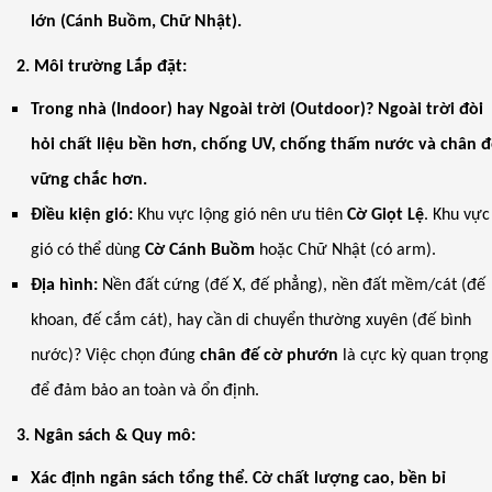
lớn (Cánh Buồm, Chữ Nhật).
2. Môi trường Lắp đặt:
Trong nhà (Indoor) hay Ngoài trời (Outdoor)? Ngoài trời đòi
hỏi chất liệu bền hơn, chống UV, chống thấm nước và chân 
vững chắc hơn.
Điều kiện gió:
Khu vực lộng gió nên ưu tiên
Cờ Giọt Lệ
. Khu vực 
gió có thể dùng
Cờ Cánh Buồm
hoặc Chữ Nhật (có arm).
Địa hình:
Nền đất cứng (đế X, đế phẳng), nền đất mềm/cát (đế
khoan, đế cắm cát), hay cần di chuyển thường xuyên (đế bình
nước)? Việc chọn đúng
chân đế cờ phướn
là cực kỳ quan trọng
để đảm bảo an toàn và ổn định.
3. Ngân sách & Quy mô:
Xác định ngân sách tổng thể. Cờ chất lượng cao, bền bỉ