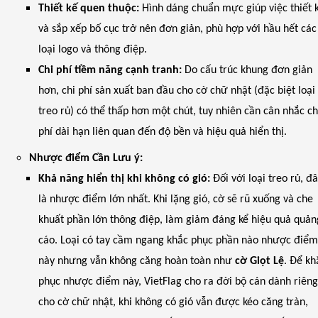
Thiết kế quen thuộc:
Hình dáng chuẩn mực giúp việc thiết 
và sắp xếp bố cục trở nên đơn giản, phù hợp với hầu hết các
loại logo và thông điệp.
Chi phí tiềm năng cạnh tranh:
Do cấu trúc khung đơn giản
hơn, chi phí sản xuất ban đầu cho cờ chữ nhật (đặc biệt loại
treo rủ) có thể thấp hơn một chút, tuy nhiên cần cân nhắc ch
phí dài hạn liên quan đến độ bền và hiệu quả hiển thị.
Nhược điểm Cần Lưu ý:
Khả năng hiển thị khi không có gió:
Đối với loại treo rủ, đ
là nhược điểm lớn nhất. Khi lặng gió, cờ sẽ rũ xuống và che
khuất phần lớn thông điệp, làm giảm đáng kể hiệu quả quản
cáo. Loại có tay cầm ngang khắc phục phần nào nhược điể
này nhưng vẫn không căng hoàn toàn như
cờ Giọt Lệ
. Để kh
phục nhược điểm này, VietFlag cho ra đời bộ cán dành riên
cho cờ chữ nhật, khi không có gió vẫn được kéo căng tràn,