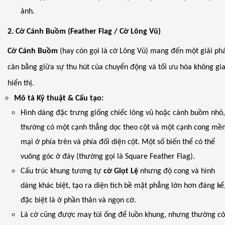
ảnh.
2. Cờ Cánh Buồm (Feather Flag / Cờ Lông Vũ)
Cờ Cánh Buồm
(hay còn gọi là cờ Lông Vũ) mang đến một giải ph
cân bằng giữa sự thu hút của chuyển động và tối ưu hóa không gi
hiển thị.
Mô tả Kỹ thuật & Cấu tạo:
Hình dáng đặc trưng giống chiếc lông vũ hoặc cánh buồm nhỏ
thường có một cạnh thẳng dọc theo cột và một cạnh cong m
mại ở phía trên và phía đối diện cột. Một số biến thể có thể
vuông góc ở đáy (thường gọi là Square Feather Flag).
Cấu trúc khung tương tự
cờ Giọt Lệ
nhưng độ cong và hình
dáng khác biệt, tạo ra diện tích bề mặt phẳng lớn hơn đáng kể
đặc biệt là ở phần thân và ngọn cờ.
Lá cờ cũng được may túi ống để luồn khung, nhưng thường c