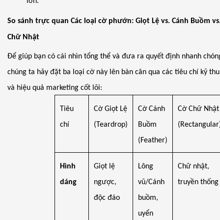
lớn.
So sánh trực quan Các loại cờ phướn: Giọt Lệ vs. Cánh Buồm vs
Chữ Nhật
Để giúp bạn có cái nhìn tổng thể và đưa ra quyết định nhanh chón
chúng ta hãy đặt ba loại cờ này lên bàn cân qua các tiêu chí kỹ thu
và hiệu quả marketing cốt lõi:
Tiêu
Cờ Giọt Lệ
Cờ Cánh
Cờ Chữ Nhật
chí
(Teardrop)
Buồm
(Rectangular
(Feather)
Hình
Giọt lệ
Lông
Chữ nhật,
dáng
ngược,
vũ/Cánh
truyền thống
độc đáo
buồm,
uyển