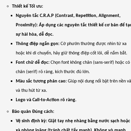
Thiết kế Tối ưu:
Nguyên tắc C.R.A.P (Contrast, Repetition, Alignment,
Proximity): Áp dụng các nguyên tắc thiết kế cơ bản để tạ
sự hài hòa, dễ đọc.
Thông điệp ngắn gọn:
Cờ phướn thường được nhìn từ xa
hoặc khi di chuyển, hãy giữ thông điệp cốt lõi, dễ nắm bắt.
Font chữ dễ đọc:
Chọn font không chân (sans-serif) hoặc có
chân (serif) rõ ràng, kích thước đủ lớn.
Màu sắc tương phản cao:
Giúp nội dung nổi bật trên nền vả
và thu hút từ xa.
Logo và Call-to-Action rõ ràng.
Bảo quản Đúng cách:
Vệ sinh định kỳ: Giặt tay nhẹ nhàng bằng nước sạch hoặc
xà phòng loãng (tránh chất tẩy mạnh). Không vò mạnh