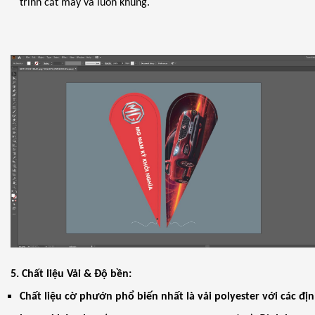
trình cắt may và luồn khung.
5. Chất liệu Vải & Độ bền:
Chất liệu cờ phướn phổ biến nhất là vải polyester với các đị