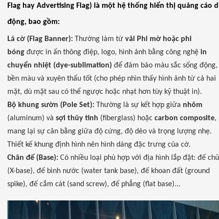
Flag hay Advertising Flag) là một hệ thống hiển thị quảng cáo d
động, bao gồm:
Lá cờ (Flag Banner):
Thường làm từ
vải Phi mờ hoặc phi
bóng
được in ấn thông điệp, logo, hình ảnh bằng công nghệ
in
chuyển nhiệt (dye-sublimation)
để đảm bảo màu sắc sống động,
bền màu và xuyên thấu tốt (cho phép nhìn thấy hình ảnh từ cả hai
mặt, dù mặt sau có thể ngược hoặc nhạt hơn tùy kỹ thuật in).
Bộ khung sườn (Pole Set):
Thường là sự kết hợp giữa
nhôm
(aluminum) và
sợi thủy tinh
(fiberglass) hoặc
carbon composite
,
mang lại sự cân bằng giữa độ cứng, độ dẻo và trọng lượng nhẹ.
Thiết kế khung định hình nên hình dáng đặc trưng của cờ.
Chân đế (Base):
Có nhiều loại phù hợp với địa hình lắp đặt: đế ch
(X-base), đế bình nước (water tank base), đế khoan đất (ground
spike), đế cắm cát (sand screw), đế phẳng (flat base)...