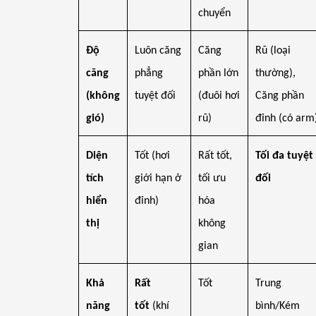
chuyển
Độ
Luôn căng
Căng
Rũ (loại
căng
phẳng
phần lớn
thường),
(không
tuyệt đối
(đuôi hơi
Căng phần
gió)
rũ)
đỉnh (có arm
Diện
Tốt (hơi
Rất tốt,
Tối đa tuyệt
tích
giới hạn ở
tối ưu
đối
hiển
đỉnh)
hóa
thị
không
gian
Khả
Rất
Tốt
Trung
năng
tốt
(khí
bình/Kém