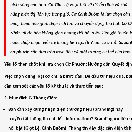
hình dáng nào hơn.
Cờ Giọt Lệ
vượt trội về độ ổn định và khả
năng hiển thị liên tục trong gió.
Cờ Cánh Buồm
là lựa chọn cân
bằng hoàn hảo giữa diện tích lớn và chuyển động thu hút.
Cờ C
Nhật
tối đa hóa không gian nhưng đòi hỏi điều kiện gió thuận l
hoặc chấp nhận hiển thị không liên tục (trừ loại có arm).
So sán
cờ phướn
cần dựa trên mục tiêu và môi trường cụ thể của bạn.
Yếu tố then chốt khi lựa chọn Cờ Phướn: Hướng dẫn Quyết đị
Việc chọn đúng loại cờ chỉ là bước đầu. Để đầu tư hiệu quả, bạ
cần xem xét các yếu tố kỹ thuật và thực tiễn sau:
1. Mục đích & Thông điệp:
Bạn cần xây dựng nhận diện thương hiệu (branding) hay
truyền tải thông tin chi tiết (information)? Branding ưu tiên 
nổi bật (Giọt Lệ, Cánh Buồm). Thông tin dày đặc cần diện tích