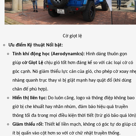
Cờ giọt lệ
Ưu điểm Kỹ thuật Nổi bật:
Tính khí động học (Aerodynamics):
Hình dáng thuôn gọn
giúp
cờ Giọt Lệ
chịu gió tốt hơn đáng kể so với các loại cờ có
góc cạnh. Nó giảm thiểu lực cản của gió, cho phép cờ xoay nh
nhàng quanh trục thay vì bị giật mạnh hay quật đổ (khi dùng
chân đế phù hợp).
Hiển thị liên tục:
Do luôn căng, logo và thông điệp không bao
giờ bị che khuất hay nhăn nhúm, đảm bảo hiệu quả truyền
thông tối đa trong mọi điều kiện thời tiết (trừ gió bão quá lớn)
Giảm thiểu rối:
Thiết kế liền mạch, không có góc tự do giúp c
ít bị quấn vào cột hơn so với cờ chữ nhật truyền thống.