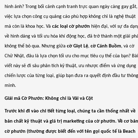
hình ảnh? Trong bối cảnh cạnh tranh trực quan ngày càng gay gắt,
việc lựa chọn công cụ quảng cáo phù hợp không chỉ là nghệ thuật
mà còn là khoa học. Và
các loại cờ phướn
hiện đại, với sự đa dạn
về hình dáng và tối ưu hóa khí động học, đã trở thành một giải ph
không thể bỏ qua. Nhưng giữa
cờ Giọt Lệ
,
cờ Cánh Buồm
, và cờ
Chữ Nhật, đâu là lựa chọn tối ưu cho mục tiêu cụ thể của bạn? Bà
viết này sẽ đi sâu phân tích kỹ thuật, ưu nhược điểm và ứng dụng
chiến lược của từng loại, giúp bạn đưa ra quyết định đầu tư thôn
minh.
Giải mã Cờ Phướn: Không chỉ là Vải và Cột
Trước khi đi vào chi tiết từng loại, chúng ta cần thống nhất về
bản chất kỹ thuật và giá trị marketing của cờ phướn. Về cơ bản
cờ phướn (thường được biết đến với tên gọi quốc tế là Beach