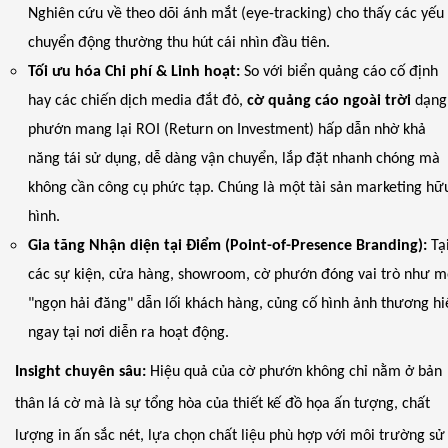
Nghiên cứu về theo dõi ánh mắt (eye-tracking) cho thấy các yếu
chuyển động thường thu hút cái nhìn đầu tiên.
Tối ưu hóa Chi phí & Linh hoạt:
So với biển quảng cáo cố định
hay các chiến dịch media đắt đỏ,
cờ quảng cáo ngoài trời
dạng
phướn mang lại ROI (Return on Investment) hấp dẫn nhờ khả
năng tái sử dụng, dễ dàng vận chuyển, lắp đặt nhanh chóng mà
không cần công cụ phức tạp. Chúng là một tài sản marketing hữ
hình.
Gia tăng Nhận diện tại Điểm (Point-of-Presence Branding):
Tạ
các sự kiện, cửa hàng, showroom, cờ phướn đóng vai trò như m
"ngọn hải đăng" dẫn lối khách hàng, củng cố hình ảnh thương hi
ngay tại nơi diễn ra hoạt động.
Insight chuyên sâu:
Hiệu quả của cờ phướn không chỉ nằm ở bản
thân lá cờ mà là sự tổng hòa của thiết kế đồ họa ấn tượng, chất
lượng in ấn sắc nét, lựa chọn chất liệu phù hợp với môi trường sử