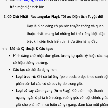
Khi
chất lượng in ấn
và chi tiết hình ảnh là ưu tiên hàng đầu
trên một diện tích lớn.
3. Cờ Chữ Nhật (Rectangular Flag): Tối ưu Diện tích Tuyệt đối
Đây là hình dáng cờ phướn truyền thống và quen
thuộc nhất, mang lại những lợi thế riêng biệt, đặc
biệt khi diện tích hiển thị là ưu tiên hàng đầu.
Mô tả Kỹ thuật & Cấu tạo:
Hình dáng chữ nhật đơn giản, tương tự quốc kỳ hoặc các loạ
cờ hiệu thông thường.
Cấu tạo có thể đa dạng hơn:
Loại treo rủ:
Chỉ có túi ống (pole pocket) dọc theo cạnh cột
phần còn lại của cờ sẽ bay tự do trong gió.
Loại có tay cầm ngang (Arm Flag):
Có thêm một thanh
ngang ngắn ở phía trên cùng, vuông góc với cột chính, giú
giữ cho phần đỉnh cờ luôn căng ngang, đảm bảo một phần