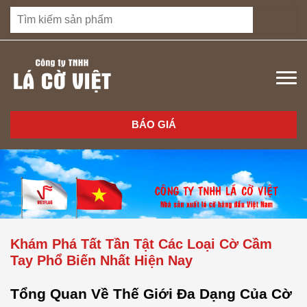
BÁO GIÁ
Khám Phá Tất Tần Tật Các Loại Cờ Cầm
Tay Phổ Biến Nhất Hiện Nay
Tổng Quan Về Thế Giới Đa Dạng Của Cờ