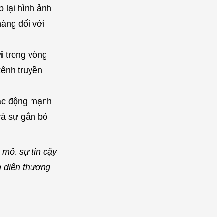
 lại hình ảnh
hàng đối với
i
trong vòng
kênh truyền
tác động mạnh
và sự gắn bó
 mô, sự tin cậy
n diện thương