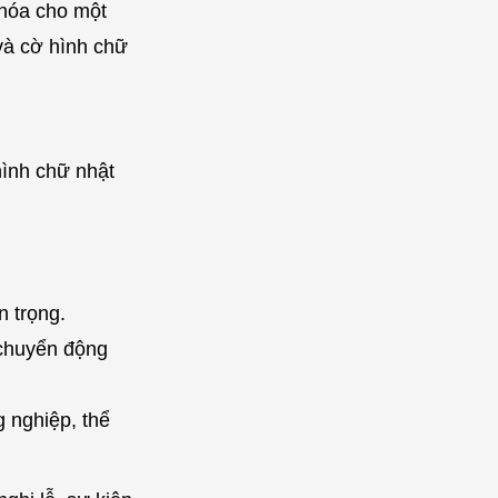
 hóa cho một
và cờ hình chữ
hình chữ nhật
n trọng.
 chuyển động
 nghiệp, thể