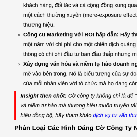
khách hàng, đối tác và cả cộng đồng xung qua
một cách thường xuyên (mere-exposure effect)
thương hiệu.
Công cụ Marketing với ROI hấp dẫn:
Hãy thử
một năm với chi phí cho một chiến dịch quảng 
thông có chi phí đầu tư ban đầu thấp nhưng man
Xây dựng văn hóa và niềm tự hào doanh ng
mẽ vào bên trong. Nó là biểu tượng của sự đoà
của mỗi nhân viên với tổ chức mà họ đang cốn
Insight then chốt:
Cờ công ty không chỉ là để 
và niềm tự hào mà thương hiệu muốn truyền tả
hiệu đồng bộ, hãy tham khảo
dịch vụ tư vấn th
Phân Loại Các Hình Dáng Cờ Công Ty N