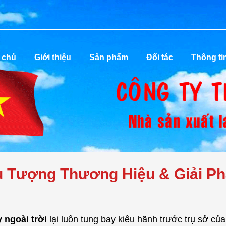
 chủ
Giới thiệu
Sản phẩm
Đối tác
Thông ti
ểu Tượng Thương Hiệu & Giải P
 ngoài trời
lại luôn tung bay kiêu hãnh trước trụ sở củ