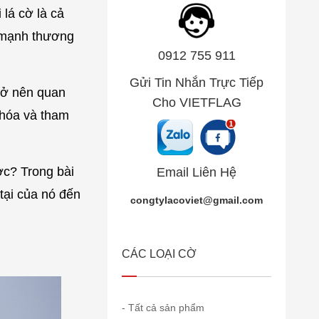
lá cờ là cả
c mạnh thương
0912 755 911
Gửi Tin Nhắn Trực Tiếp
trở nên quan
Cho VIETFLAG
n hóa và tham
ợc? Trong bài
Email Liên Hệ
n tại của nó đến
congtylacoviet@gmail.com
CÁC LOẠI CỜ
- Tất cả sản phẩm