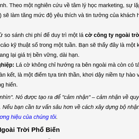
nh. Theo một nghiên cứu về tâm lý học marketing, sự lặp
 sẽ làm tăng mức độ yêu thích và tin tưởng của khách 
 so sánh chi phí để duy trì một lá
cờ công ty ngoài trờ
cáo kỹ thuật số trong một tuần. Bạn sẽ thấy đây là một 
g lại giá trị bền vững, dài hạn.
hiệp:
Lá cờ không chỉ hướng ra bên ngoài mà còn có 
n kết, là một điểm tựa tinh thần, khơi dậy niềm tự hào 
g hiến.
"nhìn". Nó được tạo ra để "cảm nhận" – cảm nhận về quy
i. Nếu bạn cần tư vấn sâu hơn về cách xây dựng bộ nhậ
ương hiệu của chúng tôi
.
goài Trời Phổ Biến