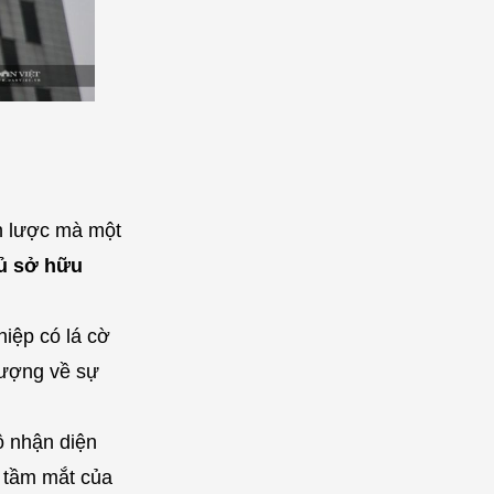
ến lược mà một
ủ sở hữu
iệp có lá cờ
tượng về sự
ộ nhận diện
g tầm mắt của