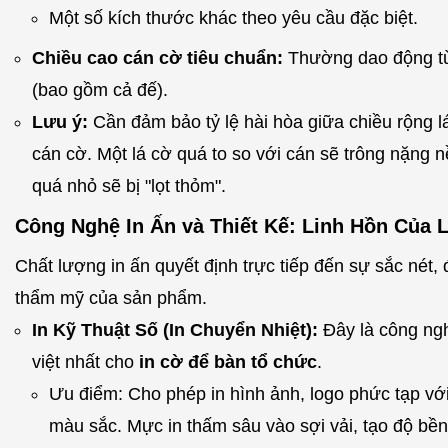
Một số kích thước khác theo yêu cầu đặc biệt.
Chiều cao cán cờ tiêu chuẩn:
Thường dao động t
(bao gồm cả đế).
Lưu ý:
Cần đảm bảo tỷ lệ hài hòa giữa chiều rộng l
cán cờ. Một lá cờ quá to so với cán sẽ trông nặng nề
quá nhỏ sẽ bị "lọt thỏm".
Công Nghệ In Ấn và Thiết Kế: Linh Hồn Của 
Chất lượng in ấn quyết định trực tiếp đến sự sắc nét,
thẩm mỹ của sản phẩm.
In Kỹ Thuật Số (In Chuyển Nhiệt):
Đây là công ng
việt nhất cho
in cờ để bàn tổ chức
.
Ưu điểm: Cho phép in hình ảnh, logo phức tạp vớ
màu sắc. Mực in thấm sâu vào sợi vải, tạo độ bề