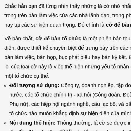
Chắc hẳn bạn đã từng nhìn thấy những lá cờ nhỏ nhắ
trọng trên bàn làm việc của các nhà lãnh đạo, trong 
hay tại các sự kiện quan trọng. Đó chính là
cờ để bàn
Về bản chất,
cờ để bàn tổ chức
là một phiên bản thu
diện, được thiết kế chuyên biệt để trưng bày trên cá
bàn làm việc, bàn họp, bục phát biểu hay bàn ký kết. 
lõi của loại cờ này là việc thể hiện những yếu tố nhận
một tổ chức cụ thể.
Đối tượng sử dụng:
Công ty, doanh nghiệp, tập đ
nước, các tổ chức chính trị - xã hội (Công đoàn, Đ
Phụ nữ), các hiệp hội ngành nghề, câu lạc bộ, và bấ
tổ chức nào muốn khẳng định sự hiện diện của mìn
Nội dung thể hiện:
Thông thường, lá cờ sẽ được in