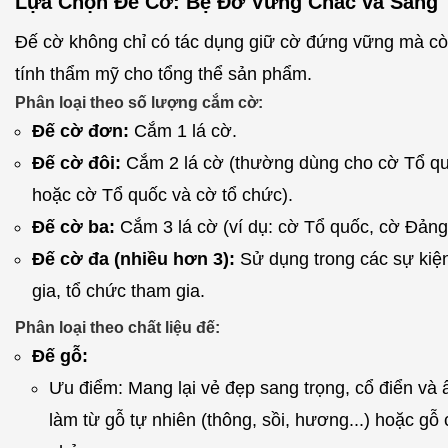
Lựa Chọn Đế Cờ: Bệ Đỡ Vững Chắc và Sang 
Đế cờ không chỉ có tác dụng giữ cờ đứng vững mà c
tính thẩm mỹ cho tổng thể sản phẩm.
Phân loại theo số lượng cắm cờ:
Đế cờ đơn:
Cắm 1 lá cờ.
Đế cờ đôi:
Cắm 2 lá cờ (thường dùng cho cờ Tổ q
hoặc cờ Tổ quốc và cờ tổ chức).
Đế cờ ba:
Cắm 3 lá cờ (ví dụ: cờ Tổ quốc, cờ Đảng
Đế cờ đa (nhiều hơn 3):
Sử dụng trong các sự kiệ
gia, tổ chức tham gia.
Phân loại theo chất liệu đế:
Đế gỗ:
Ưu điểm: Mang lại vẻ đẹp sang trọng, cổ điển và
làm từ gỗ tự nhiên (thông, sồi, hương...) hoặc g