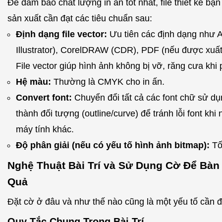
Để đảm bảo chất lượng in ấn tốt nhất, file thiết kế bạ
sản xuất cần đạt các tiêu chuẩn sau:
Định dạng file vector:
Ưu tiên các định dạng như 
Illustrator), CorelDRAW (CDR), PDF (nếu được xuất t
File vector giúp hình ảnh không bị vỡ, răng cưa khi 
Hệ màu:
Thường là CMYK cho in ấn.
Convert font:
Chuyển đổi tất cả các font chữ sử dụn
thành đối tượng (outline/curve) để tránh lỗi font khi 
máy tính khác.
Độ phân giải (nếu có yếu tố hình ảnh bitmap):
Tố
Nghệ Thuật Bài Trí và Sử Dụng Cờ Để Bàn
Quả
Đặt cờ ở đâu và như thế nào cũng là một yếu tố cần 
Quy Tắc Chung Trong Bài Trí