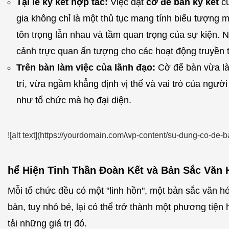
Tại lễ ký kết hợp tác:
Việc đặt
cờ để bàn ký kết
củ
gia không chỉ là một thủ tục mang tính biểu tượng 
tôn trọng lẫn nhau và tầm quan trọng của sự kiện. N
cảnh trực quan ấn tượng cho các hoạt động truyền 
Trên bàn làm việc của lãnh đạo:
Cờ để bàn vừa là
trí, vừa ngầm khẳng định vị thế và vai trò của ngườ
như tổ chức mà họ đại diện.
![alt text](https://yourdomain.com/wp-content/su-dung-co-de-b
hể Hiện Tinh Thần Đoàn Kết và Bản Sắc Văn 
Mỗi tổ chức đều có một "linh hồn", một bản sắc văn hó
bàn, tuy nhỏ bé, lại có thể trở thành một phương tiện
tải những giá trị đó.