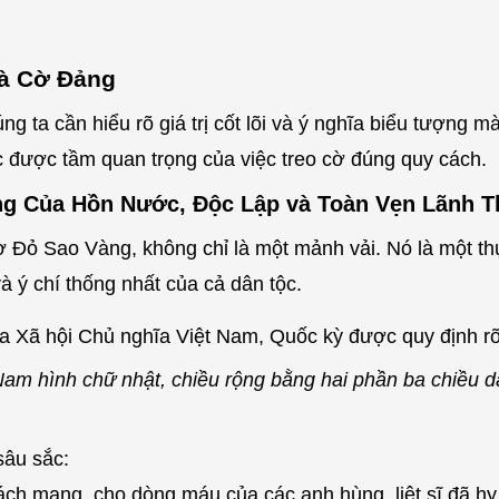
và Cờ Đảng
 ta cần hiểu rõ giá trị cốt lõi và ý nghĩa biểu tượng mà
c được tầm quan trọng của việc treo cờ đúng quy cách.
ng Của Hồn Nước, Độc Lập và Toàn Vẹn Lãnh T
Cờ Đỏ Sao Vàng, không chỉ là một mảnh vải. Nó là một t
và ý chí thống nhất của cả dân tộc.
 Xã hội Chủ nghĩa Việt Nam, Quốc kỳ được quy định rõ
am hình chữ nhật, chiều rộng bằng hai phần ba chiều dà
sâu sắc:
h mạng, cho dòng máu của các anh hùng, liệt sĩ đã hy