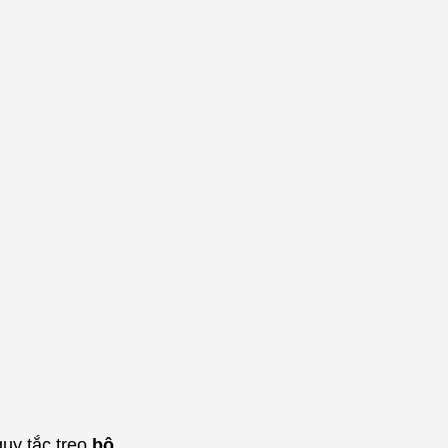
quy tắc treo
bộ