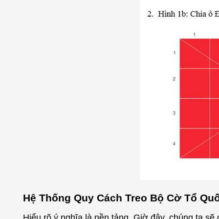
Hệ Thống Quy Cách Treo Bộ Cờ Tổ Qu
Hiểu rõ ý nghĩa là nền tảng. Giờ đây, chúng ta sẽ