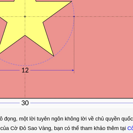
 cô đọng, một lời tuyên ngôn không lời về chủ quyền quốc
i của Cờ Đỏ Sao Vàng, bạn có thể tham khảo thêm tại
Cổ