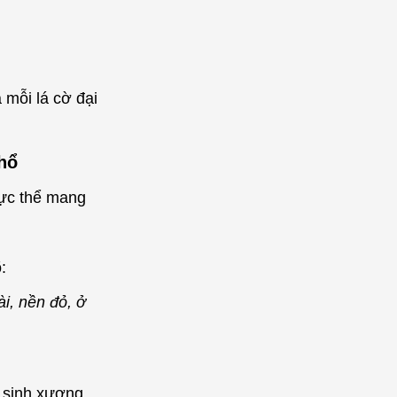
 mỗi lá cờ đại
hổ
hực thể mang
:
i, nền đỏ, ở
 sinh xương