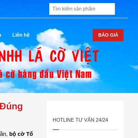
BÁO GIÁ
n
Liên hệ
 Đúng
HOTLINE TƯ VẤN 24/24
uần,
bộ cờ Tổ