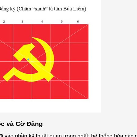
ốc và Cờ Đảng
 đi vào phần kỹ thuật quan trọng nhất: hệ thống hóa các 