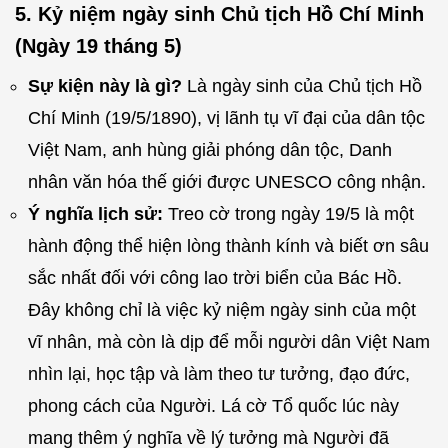
5. Kỷ niệm ngày sinh Chủ tịch Hồ Chí Minh
(Ngày 19 tháng 5)
Sự kiện này là gì?
Là ngày sinh của Chủ tịch Hồ
Chí Minh (19/5/1890), vị lãnh tụ vĩ đại của dân tộc
Việt Nam, anh hùng giải phóng dân tộc, Danh
nhân văn hóa thế giới được UNESCO công nhận.
Ý nghĩa lịch sử:
Treo cờ trong ngày 19/5 là một
hành động thể hiện lòng thành kính và biết ơn sâu
sắc nhất đối với công lao trời biển của Bác Hồ.
Đây không chỉ là việc kỷ niệm ngày sinh của một
vĩ nhân, mà còn là dịp để mỗi người dân Việt Nam
nhìn lại, học tập và làm theo tư tưởng, đạo đức,
phong cách của Người. Lá cờ Tổ quốc lúc này
mang thêm ý nghĩa về lý tưởng mà Người đã