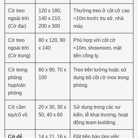
Cờ treo
120 x 180,
Thường treo ở cột cờ cao
ngoài trời
140 x 210,
>10m trước trụ sở, nhà
(Cờ đại)
200 x 300
máy.
Cờ treo
80 x 120, 90
Phù hợp với cột cờ
ngoài trời
x 140
<10m, showroom, mặt
(Cờ trung)
tiền công ty.
Cờ trong
60 x 90, 70 x
Treo trên tường hoặc sử
phòng
100
dụng bộ cột cờ inox trong
họp/văn
phòng.
phòng
Cờ cầm
20 x 30, 30 x
Sử dụng trong các sự
tay/cổ vũ
50, 40 x 60
kiện, lễ khai trương, hoạt
động team building.
Cờ để
14 x 21, 16 x
Đặt trên bàn làm việc,