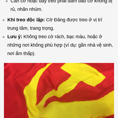
Cán cờ hoặc dây treo phải đảm bảo cờ không bị
rủ, nhăn nhúm.
Khi treo độc lập:
Cờ Đảng được treo ở vị trí
trung tâm, trang trọng.
Lưu ý:
Không treo cờ rách, bạc màu, hoặc ở
những nơi không phù hợp (ví dụ: gần nhà vệ sinh,
nơi ẩm thấp).