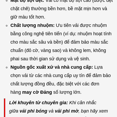
Mật độ sợi dệt:
Vải có mật độ sợi cao (được dệt
chặt chẽ) thường bền hơn, bề mặt mịn hơn và
giữ màu tốt hơn.
Chất lượng nhuộm:
Ưu tiên vải được nhuộm
bằng công nghệ tiên tiến (ví dụ: nhuộm hoạt tính
cho màu sắc sâu và bền) để đảm bảo màu sắc
chuẩn (đỏ cờ, vàng sao) và không lem, không
phai sau thời gian sử dụng và vệ sinh.
Nguồn gốc xuất xứ và nhà cung cấp:
Lựa
chọn vải từ các nhà cung cấp uy tín để đảm bảo
chất lượng đồng đều, đặc biệt với các đơn
hàng
may cờ Đảng
số lượng lớn.
Lời khuyên từ chuyên gia:
Khi cân nhắc
giữa
vải phi bóng
và
vải phi mờ
, bạn hãy xem