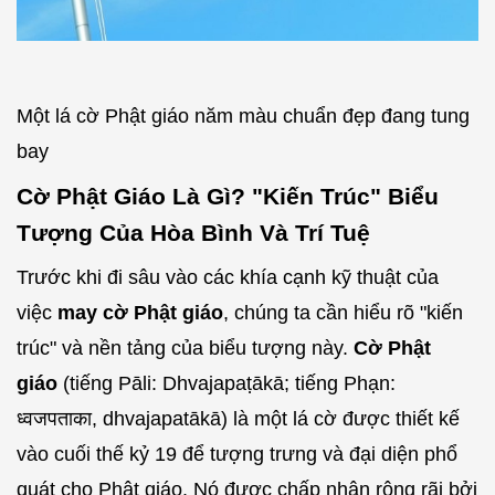
Một lá cờ Phật giáo năm màu chuẩn đẹp đang tung
bay
Cờ Phật Giáo Là Gì? "Kiến Trúc" Biểu
Tượng Của Hòa Bình Và Trí Tuệ
Trước khi đi sâu vào các khía cạnh kỹ thuật của
việc
may cờ Phật giáo
, chúng ta cần hiểu rõ "kiến
trúc" và nền tảng của biểu tượng này.
Cờ Phật
giáo
(tiếng Pāli: Dhvajapaṭākā; tiếng Phạn:
ध्वजपताका, dhvajapatākā) là một lá cờ được thiết kế
vào cuối thế kỷ 19 để tượng trưng và đại diện phổ
quát cho Phật giáo. Nó được chấp nhận rộng rãi bởi