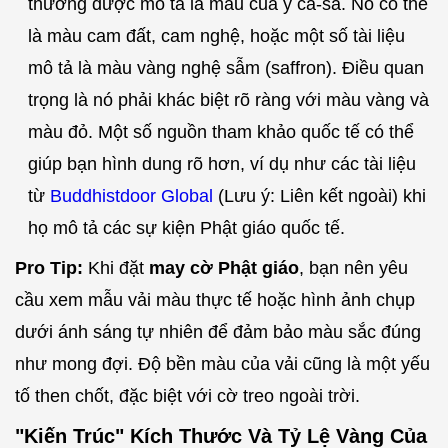
thường được mô tả là màu của y ca-sa. Nó có thể
là màu cam đất, cam nghệ, hoặc một số tài liệu
mô tả là màu vàng nghệ sẫm (saffron). Điều quan
trọng là nó phải khác biệt rõ ràng với màu vàng và
màu đỏ. Một số nguồn tham khảo quốc tế có thể
giúp bạn hình dung rõ hơn, ví dụ như các tài liệu
từ
Buddhistdoor Global
(Lưu ý: Liên kết ngoài) khi
họ mô tả các sự kiện Phật giáo quốc tế.
Pro Tip:
Khi đặt
may cờ Phật giáo
, bạn nên yêu
cầu xem mẫu vải màu thực tế hoặc hình ảnh chụp
dưới ánh sáng tự nhiên để đảm bảo màu sắc đúng
như mong đợi. Độ bền màu của vải cũng là một yếu
tố then chốt, đặc biệt với cờ treo ngoài trời.
"Kiến Trúc" Kích Thước Và Tỷ Lệ Vàng Của