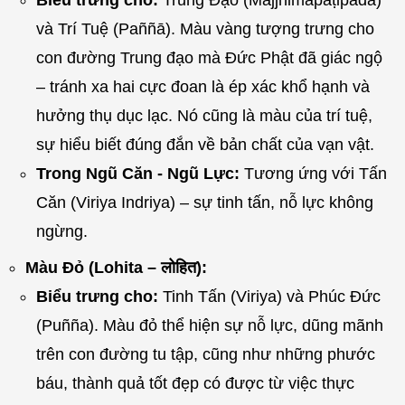
Biểu trưng cho:
Trung Đạo (Majjhimāpaṭipadā)
và Trí Tuệ (Paññā). Màu vàng tượng trưng cho
con đường Trung đạo mà Đức Phật đã giác ngộ
– tránh xa hai cực đoan là ép xác khổ hạnh và
hưởng thụ dục lạc. Nó cũng là màu của trí tuệ,
sự hiểu biết đúng đắn về bản chất của vạn vật.
Trong Ngũ Căn - Ngũ Lực:
Tương ứng với Tấn
Căn (Viriya Indriya) – sự tinh tấn, nỗ lực không
ngừng.
Màu Đỏ (Lohita – लोहित):
Biểu trưng cho:
Tinh Tấn (Viriya) và Phúc Đức
(Puñña). Màu đỏ thể hiện sự nỗ lực, dũng mãnh
trên con đường tu tập, cũng như những phước
báu, thành quả tốt đẹp có được từ việc thực