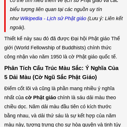
có thể tìm hiểu thêm về lịch sử Phật giáo và các
biểu tượng liên quan tại các nguồn uy tín
như
Wikipedia - Lịch sử Phật giáo
(Lưu ý: Liên kết
ngoài).
Thiết kế này sau đó đã được Đại hội Phật giáo Thế
giới (World Fellowship of Buddhists) chính thức
công nhận vào năm 1950 là cờ Phật giáo quốc tế.
Phân Tích Cấu Trúc Màu Sắc: Ý Nghĩa Của
5 Dải Màu (Cờ Ngũ Sắc Phật Giáo)
Điểm cốt lõi và cũng là phần mang nhiều ý nghĩa
nhất của
cờ Phật giáo
chính là sáu dải màu theo
chiều dọc. Năm dải màu đầu tiên có kích thước
bằng nhau, và dải thứ sáu là sự kết hợp của năm
màu này, tượng trưng cho sự hòa quyện và tinh túy