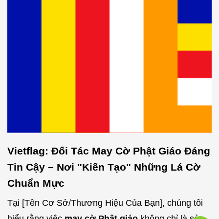
Vietflag: Đối Tác May Cờ Phật Giáo Đáng
Tin Cậy – Nơi "Kiến Tạo" Những Lá Cờ
Chuẩn Mực
Tại [Tên Cơ Sở/Thương Hiệu Của Bạn], chúng tôi
hiểu rằng việc
may cờ Phật giáo
không chỉ là sản