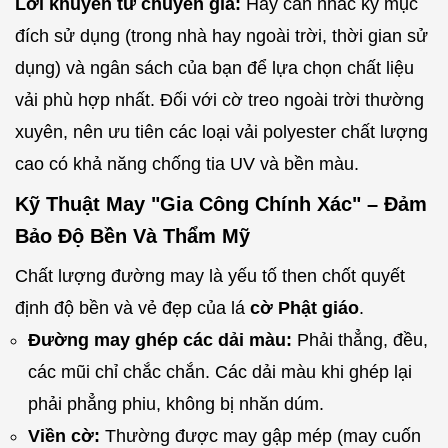
Lời khuyên từ chuyên gia:
Hãy cân nhắc kỹ mục
đích sử dụng (trong nhà hay ngoài trời, thời gian sử
dụng) và ngân sách của bạn để lựa chọn chất liệu
vải phù hợp nhất. Đối với cờ treo ngoài trời thường
xuyên, nên ưu tiên các loại vải polyester chất lượng
cao có khả năng chống tia UV và bền màu.
Kỹ Thuật May "Gia Công Chính Xác" – Đảm
Bảo Độ Bền Và Thẩm Mỹ
Chất lượng đường may là yếu tố then chốt quyết
định độ bền và vẻ đẹp của lá
cờ Phật giáo
.
Đường may ghép các dải màu:
Phải thẳng, đều,
các mũi chỉ chắc chắn. Các dải màu khi ghép lại
phải phẳng phiu, không bị nhăn dúm.
Viền cờ:
Thường được may gập mép (may cuốn