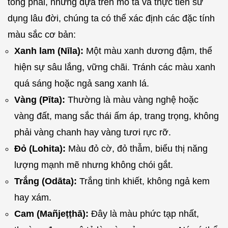
tông phái, nhưng dựa trên mô tả và thực tiễn sử
dụng lâu đời, chúng ta có thể xác định các đặc tính
màu sắc cơ bản:
Xanh lam (Nīla):
Một màu xanh dương đậm, thể
hiện sự sâu lắng, vững chãi. Tránh các màu xanh
quá sáng hoặc ngả sang xanh lá.
Vàng (Pīta):
Thường là màu vàng nghệ hoặc
vàng đất, mang sắc thái ấm áp, trang trọng, không
phải vàng chanh hay vàng tươi rực rỡ.
Đỏ (Lohita):
Màu đỏ cờ, đỏ thẫm, biểu thị năng
lượng mạnh mẽ nhưng không chói gắt.
Trắng (Odāta):
Trắng tinh khiết, không ngả kem
hay xám.
Cam (Mañjeṭṭhā):
Đây là màu phức tạp nhất,