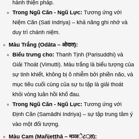
hành thiện pháp.
Trong Ngũ Căn - Ngũ Lực:
Tương ứng với
Niệm Căn (Sati Indriya) – khả năng ghi nhớ và
duy trì chánh niệm.
Màu Trắng (Odāta – ओदात):
Biểu trưng cho:
Thanh Tịnh (Parisuddhi) và
Giải Thoát (Vimutti). Màu trắng là biểu tượng của
sự tinh khiết, không bị ô nhiễm bởi phiền não, và
mục tiêu cuối cùng của sự tu tập là giải thoát
khỏi vòng luân hồi khổ đau.
Trong Ngũ Căn - Ngũ Lực:
Tương ứng với
Định Căn (Samādhi Indriya) – sự tập trung tâm ý
vào một đối tượng.
Màu Cam (Mañjeṭṭhā – मञ्ञેટ्ठ):