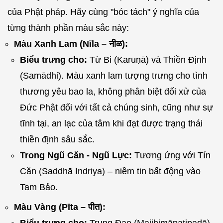
của Phật pháp. Hãy cùng "bóc tách" ý nghĩa của
từng thành phần màu sắc này:
Màu Xanh Lam (Nīla – नीळ):
Biểu trưng cho:
Từ Bi (Karuṇā) và Thiền Định
(Samādhi). Màu xanh lam tượng trưng cho tình
thương yêu bao la, không phân biệt đối xử của
Đức Phật đối với tất cả chúng sinh, cũng như sự
tĩnh tại, an lạc của tâm khi đạt được trạng thái
thiền định sâu sắc.
Trong Ngũ Căn - Ngũ Lực:
Tương ứng với Tín
Căn (Saddhā Indriya) – niềm tin bất động vào
Tam Bảo.
Màu Vàng (Pīta – पीत):