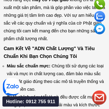
xuất một sản phẩm, mà là góp phần vào việc lan tỏa
những giá trị tâm linh cao đẹp. Với sự am hiểu sâu
sắc về các quy chuẩn và ý nghĩa của cờ Phật giáo,
chúng tôi cam kết mang đến cho bạn những sản
phẩm chất lượng nhất.
Cam Kết Về "ADN Chất Lượng" Và Tiêu
Chuẩn Khi Bạn Chọn Chúng Tôi
Màu sắc chuẩn mực:
Chúng tôi sử dụng các loại
vải và mực in chất lượng cao, đảm bảo màu sắc
cờ Phật giáo đúng theo các mô tả truyền thống và
có độ bền cao.
Tỷ lệ chính xác:
Mỗi lá cờ đều được cắt may theo
Hotline: 0912 755 911
đúng tỷ lệ chuẩn của các dải màu và kích thước